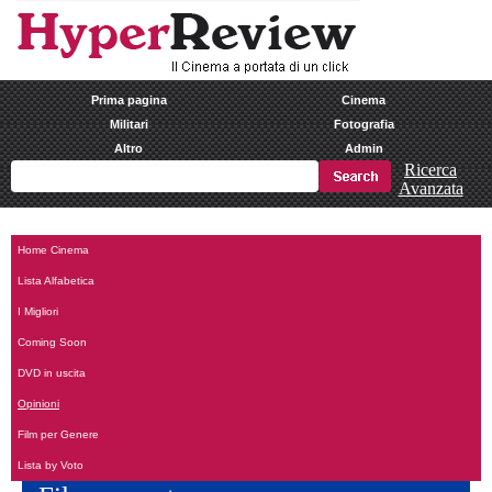
Prima pagina
Cinema
Militari
Fotografia
Altro
Admin
Ricerca
Avanzata
Home Cinema
Lista Alfabetica
I Migliori
Coming Soon
DVD in uscita
Opinioni
Film per Genere
Lista by Voto