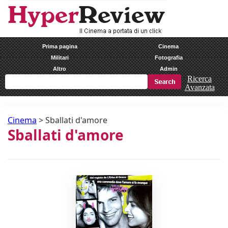
Prima pagina
Cinema
Militari
Fotografia
Altro
Admin
Ricerca
Avanzata
Cinema
>
Sballati d'amore
Sballati d'amore