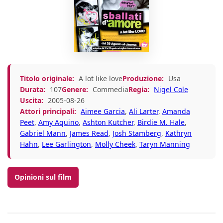
Titolo originale:
A lot like love
Produzione:
Usa
Durata:
107
Genere:
Commedia
Regia:
Nigel Cole
Uscita:
2005-08-26
Attori principali:
Aimee Garcia
,
Ali Larter
,
Amanda
Peet
,
Amy Aquino
,
Ashton Kutcher
,
Birdie M. Hale
,
Gabriel Mann
,
James Read
,
Josh Stamberg
,
Kathryn
Hahn
,
Lee Garlington
,
Molly Cheek
,
Taryn Manning
Opinioni sul film