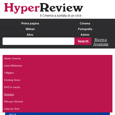
Prima pagina
Cinema
Militari
Fotografia
Altro
Admin
Ricerca
Avanzata
Home Cinema
Lista Alfabetica
I Migliori
Coming Soon
DVD in uscita
Opinioni
Film per Genere
Lista by Voto