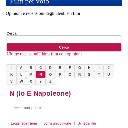
Film per voto
Opinioni e recensioni degli utenti sui film
Cerca
Cerca
Ultime recensioni
Ultimi film con opinioni
#
A
B
C
D
E
F
G
H
I
J
K
L
M
N
O
P
Q
R
S
T
U
V
W
X
Y
Z
N (Io E Napoleone)
1 recensioni | 8.0/10
Leggi recensioni
|
Scrivi un'opinione
|
Scheda film