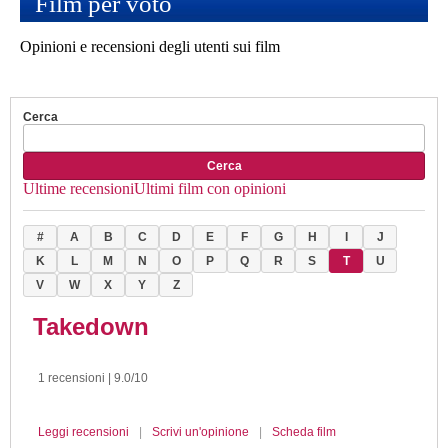
Film per voto
Opinioni e recensioni degli utenti sui film
Cerca
Cerca
Ultime recensioni
Ultimi film con opinioni
#
A
B
C
D
E
F
G
H
I
J
K
L
M
N
O
P
Q
R
S
T
U
V
W
X
Y
Z
Takedown
1 recensioni | 9.0/10
Leggi recensioni
|
Scrivi un'opinione
|
Scheda film