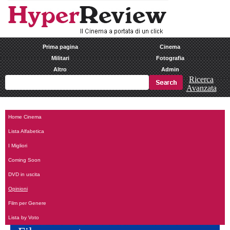
Prima pagina
Cinema
Militari
Fotografia
Altro
Admin
Ricerca
Avanzata
Home Cinema
Lista Alfabetica
I Migliori
Coming Soon
DVD in uscita
Opinioni
Film per Genere
Lista by Voto