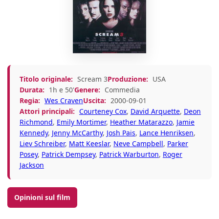
Titolo originale:
Scream 3
Produzione:
USA
Durata:
1h e 50'
Genere:
Commedia
Regia:
Wes Craven
Uscita:
2000-09-01
Attori principali:
Courteney Cox
,
David Arquette
,
Deon
Richmond
,
Emily Mortimer
,
Heather Matarazzo
,
Jamie
Kennedy
,
Jenny McCarthy
,
Josh Pais
,
Lance Henriksen
,
Liev Schreiber
,
Matt Keeslar
,
Neve Campbell
,
Parker
Posey
,
Patrick Dempsey
,
Patrick Warburton
,
Roger
Jackson
Opinioni sul film