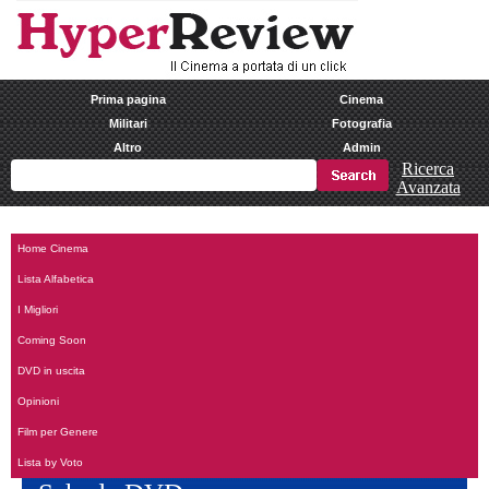
Prima pagina
Cinema
Militari
Fotografia
Altro
Admin
Ricerca
Avanzata
Home Cinema
Lista Alfabetica
I Migliori
Coming Soon
DVD in uscita
Opinioni
Film per Genere
Lista by Voto