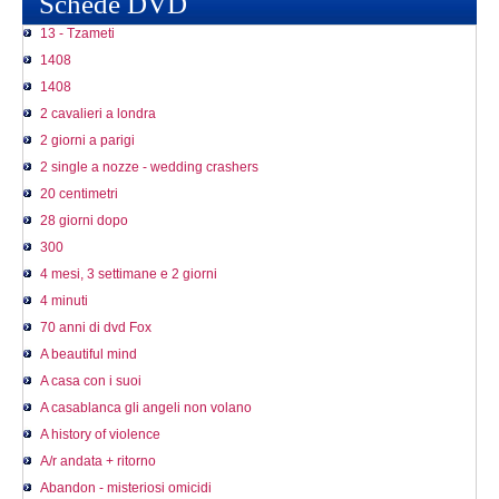
Schede DVD
13 - Tzameti
1408
1408
2 cavalieri a londra
2 giorni a parigi
2 single a nozze - wedding crashers
20 centimetri
28 giorni dopo
300
4 mesi, 3 settimane e 2 giorni
4 minuti
70 anni di dvd Fox
A beautiful mind
A casa con i suoi
A casablanca gli angeli non volano
A history of violence
A/r andata + ritorno
Abandon - misteriosi omicidi