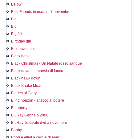
Below
Best Friends in uscita il 7 novembre
Big
Big
Big fish
Birthday girl
Bittersweet life
Black book
Black Christmas - Un Natale rosso sangue
Black dawn - tempesta di fuoco
Black hawk down
Black Snake Moan
Blades of Glory
Blind horizon - attacco al potere
Blueberry
BluRay Gennaio 2008
BluRay: le uscite dvd a novembre
Bobby
Boog e elliot a caccia di amici