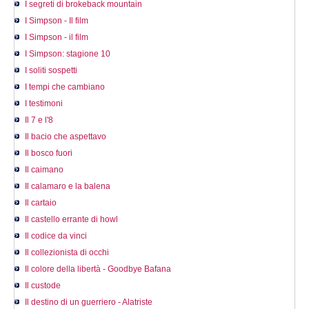
I segreti di brokeback mountain
I Simpson - Il film
I Simpson - il film
I Simpson: stagione 10
I soliti sospetti
I tempi che cambiano
I testimoni
Il 7 e l'8
Il bacio che aspettavo
Il bosco fuori
Il caimano
Il calamaro e la balena
Il cartaio
Il castello errante di howl
Il codice da vinci
Il collezionista di occhi
Il colore della libertà - Goodbye Bafana
Il custode
Il destino di un guerriero - Alatriste