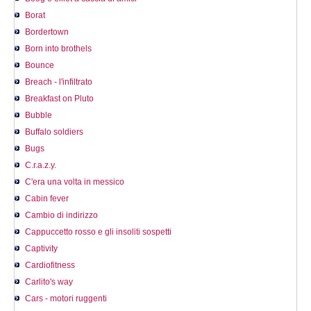
Borat
Bordertown
Born into brothels
Bounce
Breach - l'infiltrato
Breakfast on Pluto
Bubble
Buffalo soldiers
Bugs
C.r.a.z.y.
C'era una volta in messico
Cabin fever
Cambio di indirizzo
Cappuccetto rosso e gli insoliti sospetti
Captivity
Cardiofitness
Carlito's way
Cars - motori ruggenti