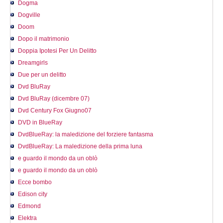
Dogma
Dogville
Doom
Dopo il matrimonio
Doppia Ipotesi Per Un Delitto
Dreamgirls
Due per un delitto
Dvd BluRay
Dvd BluRay (dicembre 07)
Dvd Century Fox Giugno07
DVD in BlueRay
DvdBlueRay: la maledizione del forziere fantasma
DvdBlueRay: La maledizione della prima luna
e guardo il mondo da un oblò
e guardo il mondo da un oblò
Ecce bombo
Edison city
Edmond
Elektra