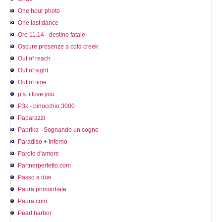
One hour photo
One last dance
Ore 11.14 - destino fatale
Oscure presenze a cold creek
Out of reach
Out of sight
Out of time
p.s. i love you
P3k - pinocchio 3000
Paparazzi
Paprika - Sognando un sogno
Paradiso + Inferno
Parole d'amore
Partnerperfetto.com
Passo a due
Paura primordiale
Paura.com
Pearl harbor