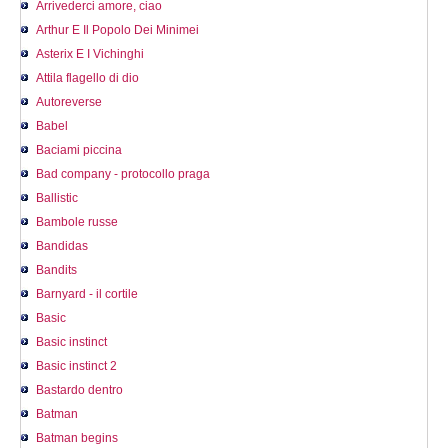
Arrivederci amore, ciao
Arthur E Il Popolo Dei Minimei
Asterix E I Vichinghi
Attila flagello di dio
Autoreverse
Babel
Baciami piccina
Bad company - protocollo praga
Ballistic
Bambole russe
Bandidas
Bandits
Barnyard - il cortile
Basic
Basic instinct
Basic instinct 2
Bastardo dentro
Batman
Batman begins