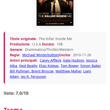
Titolo originale:
The Killer Inside Me
Produzione:
U.S.A.
Durata:
108
Genere:
Drammatico/Thriller/Western
Regia:
Michael Winterbottom
Uscita:
2010-11-26
Attori principali:
Casey Affleck
,
Kate Hudson
,
Jessica
Alba
,
Ned Beatty
,
Elias Koteas
,
Tom Bower
,
Simon Baker
,
Bill Pullman. Brent Briscoe
,
Matthew Maher
,
Liam
Aiken
,
Jay R. Ferguson
Voto: 7,0/10
Trama