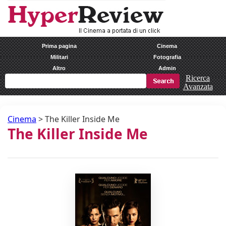
Prima pagina
Cinema
Militari
Fotografia
Altro
Admin
Ricerca
Avanzata
Cinema
>
The Killer Inside Me
The Killer Inside Me