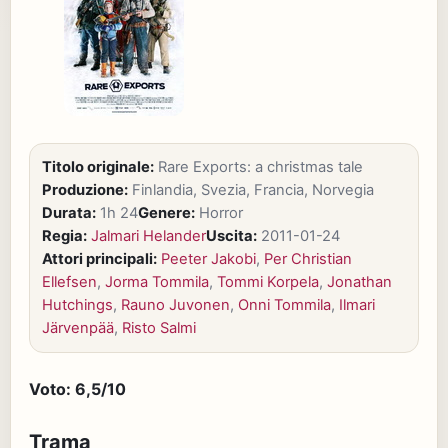
Titolo originale:
Rare Exports: a christmas tale
Produzione:
Finlandia, Svezia, Francia, Norvegia
Durata:
1h 24
Genere:
Horror
Regia:
Jalmari Helander
Uscita:
2011-01-24
Attori principali:
Peeter Jakobi
,
Per Christian
Ellefsen
,
Jorma Tommila
,
Tommi Korpela
,
Jonathan
Hutchings
,
Rauno Juvonen
,
Onni Tommila
,
Ilmari
Järvenpää
,
Risto Salmi
Voto: 6,5/10
Trama