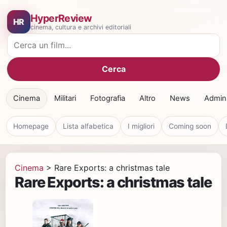
HyperReview
HR
cinema, cultura e archivi editoriali
Cerca film
Cerca
Cinema
Militari
Fotografia
Altro
News
Admin
Homepage
Lista alfabetica
I migliori
Coming soon
Cinema
>
Rare Exports: a christmas tale
Rare Exports: a christmas tale