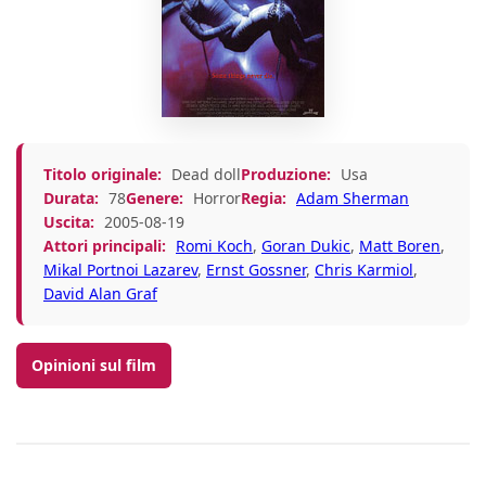
Titolo originale:
Dead doll
Produzione:
Usa
Durata:
78
Genere:
Horror
Regia:
Adam Sherman
Uscita:
2005-08-19
Attori principali:
Romi Koch
,
Goran Dukic
,
Matt Boren
,
Mikal Portnoi Lazarev
,
Ernst Gossner
,
Chris Karmiol
,
David Alan Graf
Opinioni sul film