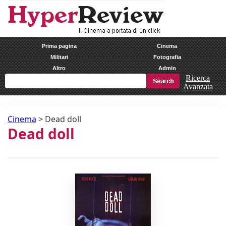
Prima pagina
Cinema
Militari
Fotografia
Altro
Admin
Ricerca
Avanzata
Cinema
>
Dead doll
Dead doll