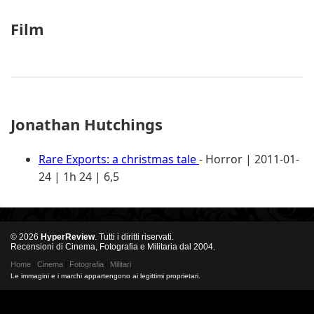
Film
Jonathan Hutchings
Rare Exports: a christmas tale
- Horror | 2011-01-
24 | 1h 24 | 6,5
© 2026
HyperReview
. Tutti i diritti riservati.
Recensioni di Cinema, Fotografia e Militaria dal 2004.
Home
|
Cinema
|
Fotografia
|
Militari
Le immagini e i marchi appartengono ai legittimi proprietari.