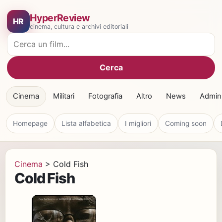
HyperReview
HR
cinema, cultura e archivi editoriali
Cerca film
Cerca
Cinema
Militari
Fotografia
Altro
News
Admin
Homepage
Lista alfabetica
I migliori
Coming soon
Cinema
>
Cold Fish
Cold Fish