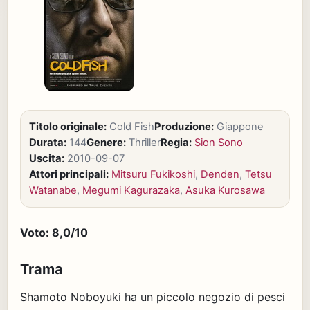
Titolo originale:
Cold Fish
Produzione:
Giappone
Durata:
144
Genere:
Thriller
Regia:
Sion Sono
Uscita:
2010-09-07
Attori principali:
Mitsuru Fukikoshi
,
Denden
,
Tetsu
Watanabe
,
Megumi Kagurazaka
,
Asuka Kurosawa
Voto: 8,0/10
Trama
Shamoto Noboyuki ha un piccolo negozio di pesci