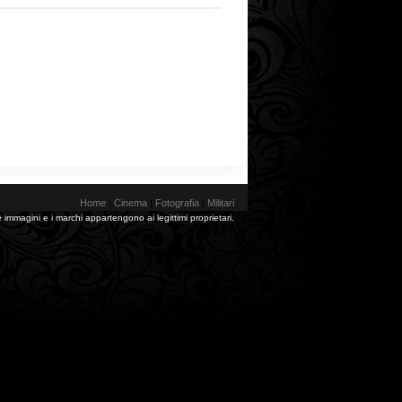
Home
|
Cinema
|
Fotografia
|
Militari
 immagini e i marchi appartengono ai legittimi proprietari.