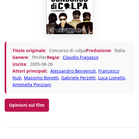
Titolo originale:
Concorso di colpa
Produzione:
Italia
Genere:
Thriller
Regia:
Claudio Fragasso
Uscita:
2005-08-26
Attori principali:
Alessandro Benvenuti
,
Francesco
Nuti
,
Massimo Bonetti
,
Gabriele Ferzetti
,
Luca Lionello
,
Antonella Ponziani
Opinioni sul film