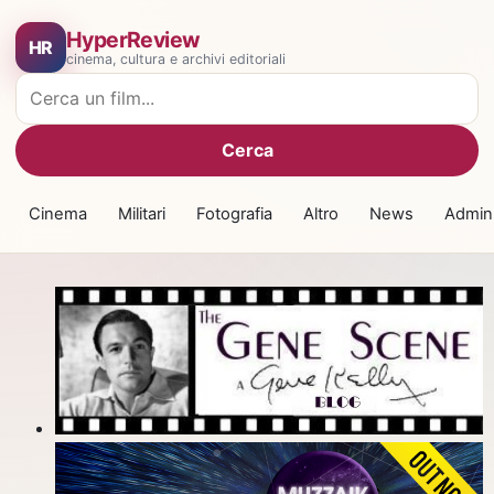
HyperReview
HR
cinema, cultura e archivi editoriali
Cerca film
Cerca
Cinema
Militari
Fotografia
Altro
News
Admin