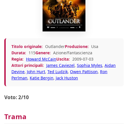
Titolo originale:
Outlander
Produzione:
Usa
Durata:
115
Genere:
Azione/Fantascienza
Regia:
Howard McCain
Uscita:
2009-07-03
Attori principali:
James Caviezel
,
Sophia Myles
,
Aidan
Devine
,
John Hurt
,
Ted Ludzik
,
Owen Pattison
,
Ron
Perlman
,
Katie Bergin
,
Jack Huston
Voto: 2/10
Trama