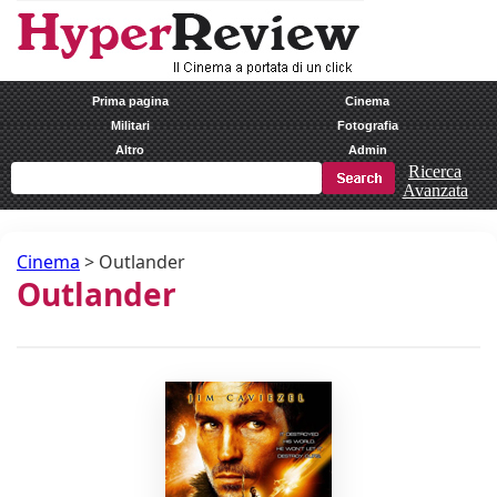
Prima pagina
Cinema
Militari
Fotografia
Altro
Admin
Ricerca
Avanzata
Cinema
>
Outlander
Outlander