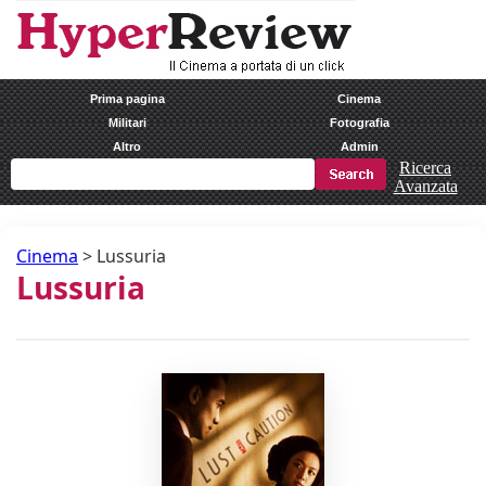
Prima pagina
Cinema
Militari
Fotografia
Altro
Admin
Ricerca
Avanzata
Cinema
>
Lussuria
Lussuria