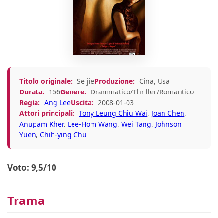
Titolo originale:
Se jie
Produzione:
Cina, Usa
Durata:
156
Genere:
Drammatico/Thriller/Romantico
Regia:
Ang Lee
Uscita:
2008-01-03
Attori principali:
Tony Leung Chiu Wai
,
Joan Chen
,
Anupam Kher
,
Lee-Hom Wang
,
Wei Tang
,
Johnson
Yuen
,
Chih-ying Chu
Voto: 9,5/10
Trama