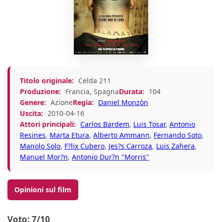
Titolo originale:
Celda 211
Produzione:
Francia, Spagna
Durata:
104
Genere:
Azione
Regia:
Daniel Monzòn
Uscita:
2010-04-16
Attori principali:
Carlos Bardem
,
Luis Tosar
,
Antonio
Resines
,
Marta Etura
,
Alberto Ammann
,
Fernando Soto
,
Manolo Solo
,
F?lix Cubero
,
Jes?s Carroza
,
Luis Zahera
,
Manuel Mor?n
,
Antonio Dur?n "Morris"
Opinioni sul film
Voto: 7/10