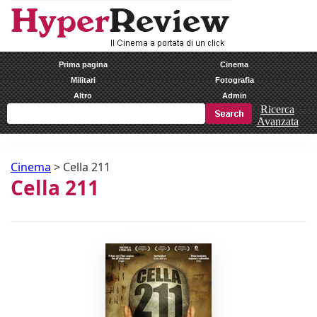
Prima pagina
Cinema
Militari
Fotografia
Altro
Admin
Ricerca
Avanzata
Cinema
>
Cella 211
Cella 211