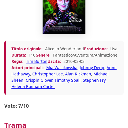
Titolo originale:
Alice in Wonderland
Produzione:
Usa
Durata:
110
Genere:
Fantastico/Avventura/Animazione
Regia:
Tim Burton
Uscita:
2010-03-03
Attori principali:
Mia Wasikowska
,
Johnny Depp
,
Anne
Hathaway
,
Christopher Lee
,
Alan Rickman
,
Michael
Sheen
,
Crispin Glover
,
Timothy Spall
,
Stephen Fry
,
Helena Bonham Carter
Voto: 7/10
Trama