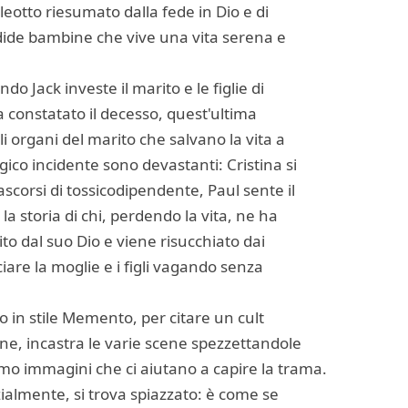
eotto riesumato dalla fede in Dio e di
dide bambine che vive una vita serena e
ndo Jack investe il marito e le figlie di
a constatato il decesso, quest'ultima
 organi del marito che salvano la vita a
ico incidente sono devastanti: Cristina si
rascorsi di tossicodipendente, Paul sente il
a storia di chi, perdendo la vita, ne ha
dito dal suo Dio e viene risucchiato dai
ciare la moglie e i figli vagando senza
io in stile Memento, per citare un cult
fine, incastra le varie scene spezzettandole
rmo immagini che ci aiutano a capire la trama.
izialmente, si trova spiazzato: è come se