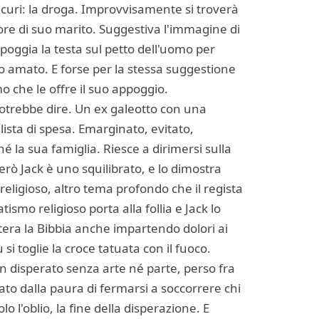
sicuri: la droga. Improvvisamente si troverà
uore di suo marito. Suggestiva l'immagine di
 poggia la testa sul petto dell'uomo per
suo amato. E forse per la stessa suggestione
 che le offre il suo appoggio.
i potrebbe dire. Un ex galeotto con una
lista di spesa. Emarginato, evitato,
hé la sua famiglia. Riesce a dirimersi sulla
Però Jack è uno squilibrato, e lo dimostra
religioso, altro tema profondo che il regista
tismo religioso porta alla follia e Jack lo
ttera la Bibbia anche impartendo dolori ai
 si toglie la croce tatuata con il fuoco.
 un disperato senza arte né parte, perso fra
ato dalla paura di fermarsi a soccorrere chi
lo l'oblio, la fine della disperazione. E