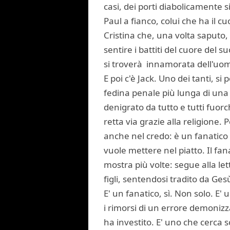
casi, dei porti diabolicamente 
Paul a fianco, colui che ha il c
Cristina che, una volta saputo,
sentire i battiti del cuore del 
si troverà innamorata dell'uomo
E poi c'è Jack. Uno dei tanti, s
fedina penale più lunga di una 
denigrato da tutto e tutti fuorc
retta via grazie alla religione. 
anche nel credo: è un fanatico 
vuole mettere nel piatto. Il fana
mostra più volte: segue alla le
figli, sentendosi tradito da Gesù
E' un fanatico, sì. Non solo. E'
i rimorsi di un errore demonizz
ha investito. E' uno che cerca so