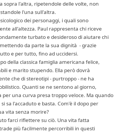
 sopra l'altra, ripetendole delle volte, non
andole l'una sull'altra.
 psicologico dei personaggi, i quali sono
ente all'altezza. Paul rappresenta chi riceve
fondamente turbato e desideroso di aiutare chi
 mettendo da parte la sua dignità - grazie
utto e per tutto, fino ad uccidersi.
po della classica famiglia americana felice,
abili e marito stupendo. Ella però dovrà
dente che di stereotipi - purtroppo - ne ha
bilistico. Quanti se ne sentono al giorno,
a per una curva presa troppo veloce. Ma quando
 si sa l'accaduto e basta. Com'è il dopo per
sua vita senza morire?
o farci riflettere su ciò. Una vita fatta
trade più facilmente percorribili in questi