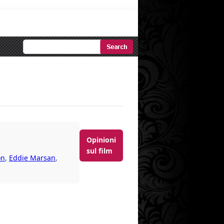
Ricerca
Avanzata
Opinioni
sul film
on
,
Eddie Marsan
,