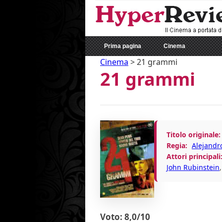
Prima pagina
Cinema
Cinema
>
21 grammi
21 grammi
Titolo originale:
Regia:
Alejandr
Attori principali
John Rubinstein
Voto: 8,0/10