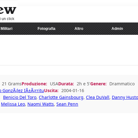
Militari
Fotografia
Altro
Admin
21 Grams
Produzione:
USA
Durata:
2h e 5'
Genere:
Drammatico
o GonzÃ¡lez IÃ±Ã¡rritu
Uscita:
2004-01-16
:
Benicio Del Toro
,
Charlotte Gainsbourg
,
Clea DuVall
,
Danny Hust
,
Melissa Leo
,
Naomi Watts
,
Sean Penn