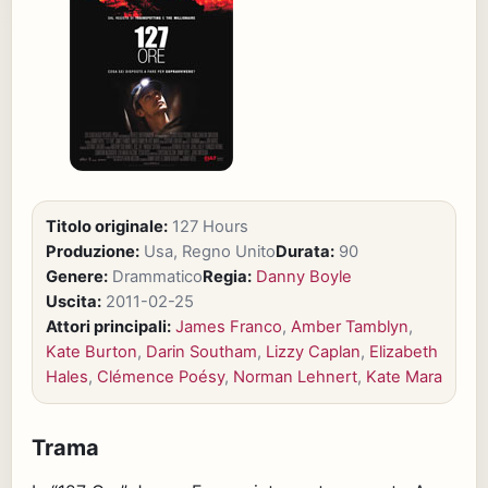
Titolo originale:
127 Hours
Produzione:
Usa, Regno Unito
Durata:
90
Genere:
Drammatico
Regia:
Danny Boyle
Uscita:
2011-02-25
Attori principali:
James Franco
,
Amber Tamblyn
,
Kate Burton
,
Darin Southam
,
Lizzy Caplan
,
Elizabeth
Hales
,
Clémence Poésy
,
Norman Lehnert
,
Kate Mara
Trama