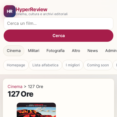
HyperReview
HR
cinema, cultura e archivi editoriali
Cerca film
Cerca
Cinema
Militari
Fotografia
Altro
News
Admin
Homepage
Lista alfabetica
I migliori
Coming soon
Cinema
>
127 Ore
127 Ore