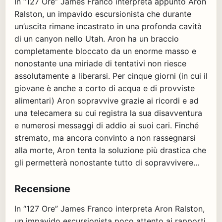
In “127 Ore” James Franco interpreta appunto Aron
Ralston, un impavido escursionista che durante
un’uscita rimane incastrato in una profonda cavità
di un canyon nello Utah. Aron ha un braccio
completamente bloccato da un enorme masso e
nonostante una miriade di tentativi non riesce
assolutamente a liberarsi. Per cinque giorni (in cui il
giovane è anche a corto di acqua e di provviste
alimentari) Aron sopravvive grazie ai ricordi e ad
una telecamera su cui registra la sua disavventura
e numerosi messaggi di addio ai suoi cari. Finché
stremato, ma ancora convinto a non rassegnarsi
alla morte, Aron tenta la soluzione più drastica che
gli permetterà nonostante tutto di sopravvivere…
Recensione
In “127 Ore” James Franco interpreta Aron Ralston,
un impavido escursionista poco attento ai rapporti