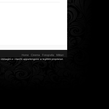
Home
|
Cinema
|
Fotografia
|
Militari
 immagini e i marchi appartengono ai legittimi proprietari.