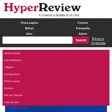
Prima pagina
Cinema
Militari
Fotografia
Altro
Admin
Ricerca
Avanzata
Home Cinema
Lista Alfabetica
I Migliori
Coming Soon
DVD in uscita
Opinioni
Film per Genere
Lista by Voto
Home
Opinioni
A History Of Violence