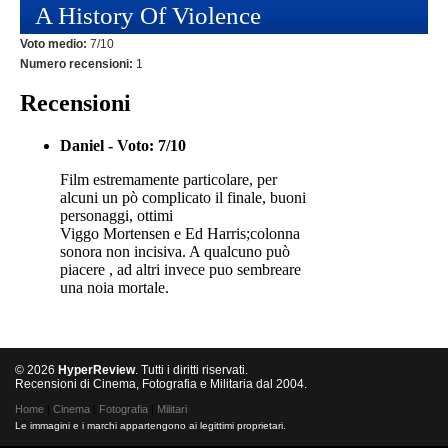
A History Of Violence
Voto medio:
7/10
Numero recensioni:
1
Recensioni
Daniel - Voto: 7/10
Film estremamente particolare, per
alcuni un pò complicato il finale, buoni
personaggi, ottimi
Viggo Mortensen e Ed Harris;colonna
sonora non incisiva. A qualcuno può
piacere , ad altri invece puo sembreare
una noia mortale.
© 2026
HyperReview
. Tutti i diritti riservati.
Recensioni di Cinema, Fotografia e Militaria dal 2004.
Home
|
Cinema
|
Fotografia
|
Militari
Le immagini e i marchi appartengono ai legittimi proprietari.