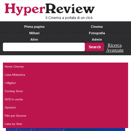
Prima pagina
Cinema
Militari
Fotografia
Altro
Admin
Ricerca
Avanzata
Home Cinema
Lista Alfabetica
I Migliori
Coming Soon
DVD in uscita
Opinioni
Film per Genere
Lista by Voto
Home
Opinioni
28 settimane dopo
Scrivi un'opinione