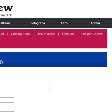
Militari
Fotografia
Altro
Admin
iori
Coming Soon
DVD in uscita
Opinioni
Film per Genere
00