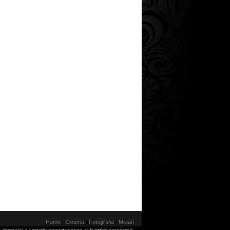
Home
|
Cinema
|
Fotografia
|
Militari