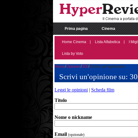
Prima pagina
Cinema
Home Cinema
Lista Alfabetica
I Migl
Lista by Voto
Home
Opinioni
300
Scrivi un'opinione
Scrivi un'opinione su: 3
Leggi le opinioni
|
Scheda film
Titolo
Nome o nickname
Email
(opzionale)