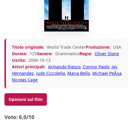
Titolo originale:
World Trade Center
Produzione:
USA
Durata:
125
Genere:
Drammatico
Regia:
Oliver Stone
Uscita:
2006-10-13
Attori principali:
Armando Riesco
,
Connor Paolo
,
Jay
Hernandez
,
Jude Ciccolella
,
Maria Bello
,
Michael PeÃ±a
,
Nicolas Cage
Opinioni sul film
Voto: 6,0/10