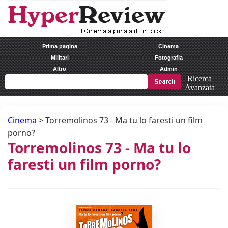
Prima pagina
Cinema
Militari
Fotografia
Altro
Admin
Ricerca
Avanzata
Cinema
>
Torremolinos 73 - Ma tu lo faresti un film
porno?
Torremolinos 73 - Ma tu lo
faresti un film porno?