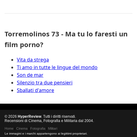
Torremolinos 73 - Ma tu lo faresti un
film porno?
Vita da strega
Ti amo in tutte le lingue del mondo
Son de mar
Silenzio tra due pensieri
Sballati d'amore
© 2026
HyperReview
. Tutti i diritti riservati.
Recensioni di Cinema, Fotografia e Militaria dal 2004.
Home
|
Cinema
|
Fotografia
|
Militari
Le immagini e i marchi appartengono ai legittimi proprietari.