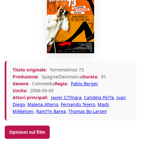
Titolo originale:
Torremolinos 73
Produzione:
Spagna/Danimarca
Durata:
91
Genere:
Commedia
Regia:
Pablo Berger
Uscita:
2006-03-03
Attori principali:
Javier C??mara
,
Candela Pe??a
,
Juan
Diego
,
Malena Alterio
,
Fernando Tejero
,
Mads
Mikkelsen
,
Ram??n Barea
,
Thomas Bo Larsen
Opinioni sul film