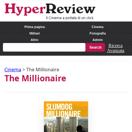
Prima pagina
Cinema
Militari
Fotografia
Altro
Admin
Ricerca
Avanzata
Cinema
>
The Millionaire
The Millionaire