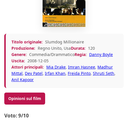
Titolo originale:
Slumdog Millionaire
Produzione:
Regno Unito, Usa
Durata:
120
Genere:
Commedia/Drammatico
Regia:
Danny Boyle
Uscita:
2008-12-05
Attori principali:
Mia Drake
,
Imran Hasnee
,
Madhur
Mittal
,
Dev Patel
,
Irfan Khan
,
Freida Pinto
,
Shruti Seth
,
Anil Kapoor
Opinioni sul film
Voto: 9/10