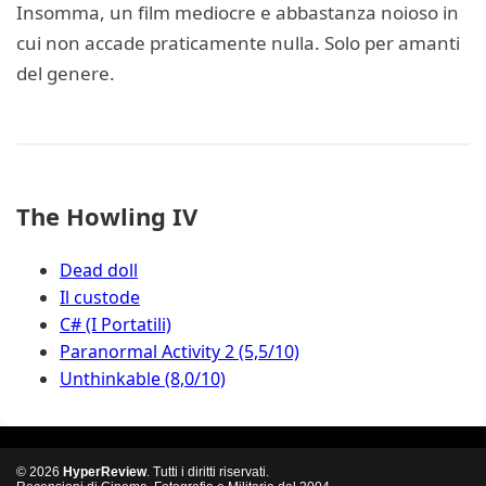
Insomma, un film mediocre e abbastanza noioso in
cui non accade praticamente nulla. Solo per amanti
del genere.
The Howling IV
Dead doll
Il custode
C# (I Portatili)
Paranormal Activity 2 (5,5/10)
Unthinkable (8,0/10)
© 2026
HyperReview
. Tutti i diritti riservati.