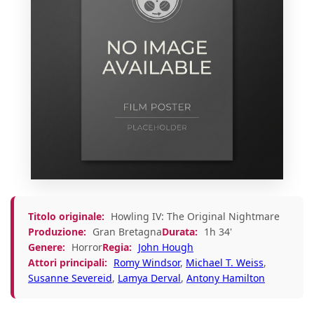
Titolo originale:
Howling IV: The Original Nightmare
Produzione:
Gran Bretagna
Durata:
1h 34'
Genere:
Horror
Regia:
John Hough
Attori principali:
Romy Windsor
,
Michael T. Weiss
,
Susanne Severeid
,
Lamya Derval
,
Antony Hamilton