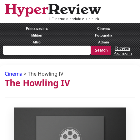
Prima pagina
Cinema
Militari
Fotografia
Altro
Admin
Ricerca
Avanzata
Cinema
>
The Howling IV
The Howling IV