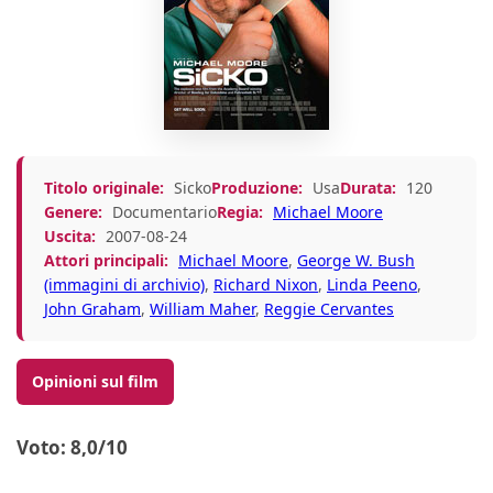
Titolo originale:
Sicko
Produzione:
Usa
Durata:
120
Genere:
Documentario
Regia:
Michael Moore
Uscita:
2007-08-24
Attori principali:
Michael Moore
,
George W. Bush
(immagini di archivio)
,
Richard Nixon
,
Linda Peeno
,
John Graham
,
William Maher
,
Reggie Cervantes
Opinioni sul film
Voto: 8,0/10