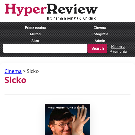
Prima pagina
Cinema
Militari
Fotografia
Altro
Admin
Ricerca
Avanzata
Cinema
>
Sicko
Sicko