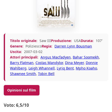
Titolo originale:
Saw III
Produzione:
USA
Durata:
107'
Genere:
Poliziesco
Regia:
Darren Lynn Bousman
Uscita:
2007-03-02
Attori principali:
Angus Macfadyen
,
Bahar Soomekh
,
Barry Flatman
,
Costas Mandylor
,
Dina Meyer
,
Donnie
Wahlberg
,
Leigh Whannell
,
Lyriq Bent
,
Mpho Koaho
,
Shawnee Smith
,
Tobin Bell
Opinioni sul film
Voto: 6,5/10