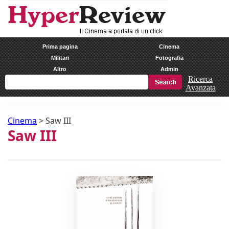
Prima pagina
Cinema
Militari
Fotografia
Altro
Admin
Ricerca
Avanzata
Cinema
>
Saw III
Saw III