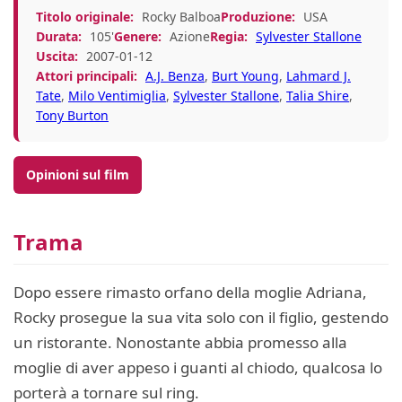
Titolo originale:
Rocky Balboa
Produzione:
USA
Durata:
105'
Genere:
Azione
Regia:
Sylvester Stallone
Uscita:
2007-01-12
Attori principali:
A.J. Benza
,
Burt Young
,
Lahmard J.
Tate
,
Milo Ventimiglia
,
Sylvester Stallone
,
Talia Shire
,
Tony Burton
Opinioni sul film
Trama
Dopo essere rimasto orfano della moglie Adriana,
Rocky prosegue la sua vita solo con il figlio, gestendo
un ristorante. Nonostante abbia promesso alla
moglie di aver appeso i guanti al chiodo, qualcosa lo
porterà a tornare sul ring.