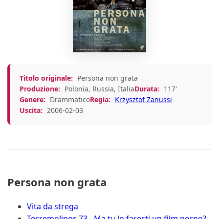
Titolo originale:
Persona non grata
Produzione:
Polonia, Russia, Italia
Durata:
117'
Genere:
Drammatico
Regia:
Krzysztof Zanussi
Uscita:
2006-02-03
Persona non grata
Vita da strega
Torremolinos 73 - Ma tu lo faresti un film porno?