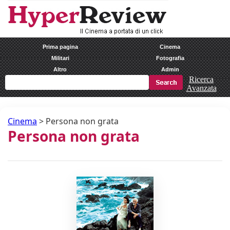
Prima pagina
Cinema
Militari
Fotografia
Altro
Admin
Ricerca
Avanzata
Cinema
>
Persona non grata
Persona non grata