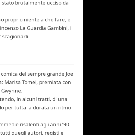
 è stato brutalmente ucciso da
nno proprio niente a che fare, e
 Vincenzo La Guardia Gambini, il
 scagionarli.
ve comica del sempre grande Joe
lla: Marisa Tomei, premiata con
ed Gwynne.
ndo, in alcuni tratti, di una
 per tutta la durata un ritmo
mmedie risalenti agli anni '90
ti quegli autori, registi e