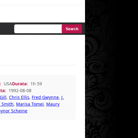
Ricerca
Avanzata
:
USA
Durata:
1h 59
ta:
1992-08-08
ill
,
Chris Ellis
,
Fred Gwynne
,
J.
 Smith
,
Marisa Tomei
,
Maury
ynor Scheine