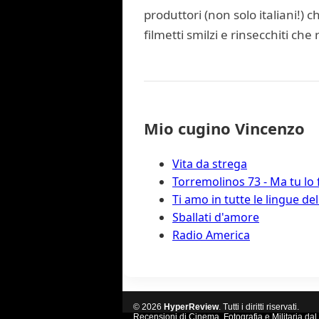
produttori (non solo italiani!)
filmetti smilzi e rinsecchiti che
Mio cugino Vincenzo
Vita da strega
Torremolinos 73 - Ma tu lo 
Ti amo in tutte le lingue d
Sballati d'amore
Radio America
© 2026
HyperReview
. Tutti i diritti riservati.
Recensioni di Cinema, Fotografia e Militaria dal