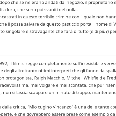
i dopo che se ne erano andati dal negozio, il proprietario
 a loro, che sono poi svaniti nel nulla.
 incastrati in questo terribile crimine con il quale non ha
 che li possa salvare da questo pasticcio porta il nome di
to singolare e stravagante che farà di tutto (e di più?) per
92, il film si regge completamente sull'irresistibile ver
e degli altrettanto ottimi interpreti che gli fanno da spa
non protagonista, Ralph Macchio, Mitchell Whitfield e Fr
devolissima, mai volgare e mai scontata, che pur risente
 non si lascia scappare un minuto di troppo, mantenendo
e dalla critica, "Mio cugino Vincenzo" è una delle tante co
erte, e che dovrebbero essere prese come esempio da tut