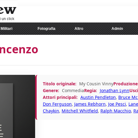
Militari
Fotografia
Altro
Admin
incenzo
Titolo originale:
My Cousin Vinny
Produzione
Genere:
Commedia
Regia:
Jonathan Lynn
Usci
Attori principali:
Austin Pendleton
,
Bruce McG
Don Ferguson
,
James Rebhorn
,
Joe Pesci
,
Lane
Chaykin
,
Mitchell Whitfield
,
Ralph Macchio
,
Ra