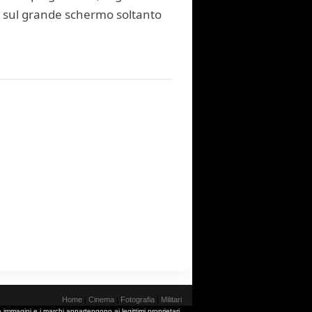
re sul grande schermo soltanto
Home
|
Cinema
|
Fotografia
|
Militari
 immagini e i marchi appartengono ai legittimi proprietari.