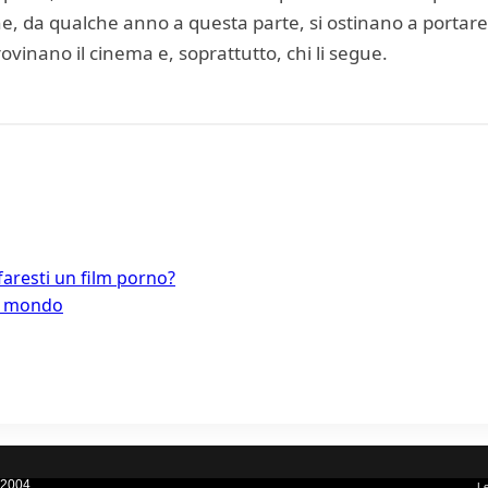
 che, da qualche anno a questa parte, si ostinano a porta
 rovinano il cinema e, soprattutto, chi li segue.
faresti un film porno?
el mondo
 2004.
Le