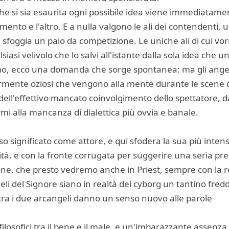
che si sia esaurita ogni possibile idea viene immediatam
ento e l'altro. E a nulla valgono le ali dei contendenti, 
e sfoggia un paio da competizione. Le uniche ali di cui vo
iasi velivolo che lo salvi all'istante dalla sola idea che 
iamo, ecco una domanda che sorge spontanea: ma gli angel
germente oziosi che vengono alla mente durante le scene d
e dell'effettivo mancato coinvolgimento dello spettatore, da
mi alla mancanza di dialettica più ovvia e banale.
 significato come attore, e qui sfodera la sua più inten
ità, e con la fronte corrugata per suggerire una seria p
ne, che presto vedremo anche in Priest, sempre con la reg
eli del Signore siano in realtà dei cyborg un tantino fredd
tra i due arcangeli danno un senso nuovo alle parole
ilosofici tra il bene e il male, e un'imbarazzante assenza