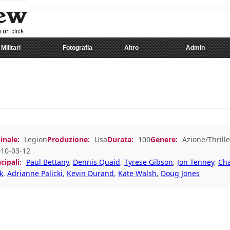
Militari
Fotografia
Altro
Admin
inale:
Legion
Produzione:
Usa
Durata:
100
Genere:
Azione/Thrille
10-03-12
cipali:
Paul Bettany
,
Dennis Quaid
,
Tyrese Gibson
,
Jon Tenney
,
Cha
k
,
Adrianne Palicki
,
Kevin Durand
,
Kate Walsh
,
Doug Jones