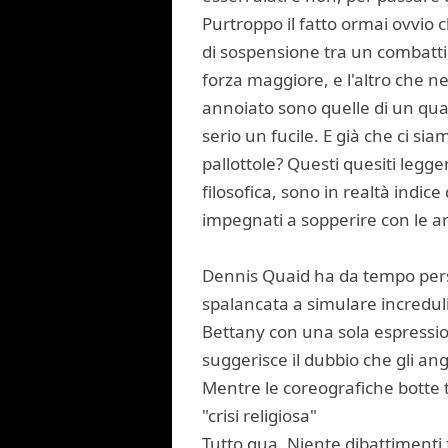
Purtroppo il fatto ormai ovvio 
di sospensione tra un combattim
forza maggiore, e l'altro che n
annoiato sono quelle di un quals
serio un fucile. E già che ci s
pallottole? Questi quesiti leg
filosofica, sono in realtà indic
impegnati a sopperire con le ar
Dennis Quaid ha da tempo perso
spalancata a simulare incredul
Bettany con una sola espressio
suggerisce il dubbio che gli ang
Mentre le coreografiche botte 
"crisi religiosa"
Tutto qua. Niente dibattimenti f