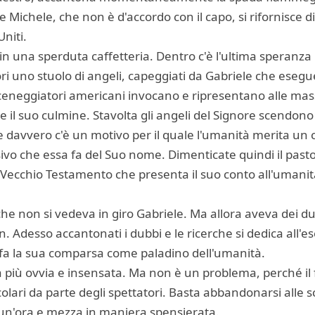
 Michele, che non è d'accordo con il capo, si rifornisce d
Uniti.
 in una sperduta caffetteria. Dentro c'è l'ultima speranza
ri uno stuolo di angeli, capeggiati da Gabriele che esegue
ceneggiatori americani invocano e ripresentano alle mass
 il suo culmine. Stavolta gli angeli del Signore scendono 
e davvero c'è un motivo per il quale l'umanità merita un c
o che essa fa del Suo nome. Dimenticate quindi il pastore
el Vecchio Testamento che presenta il suo conto all'umanit
he non si vedeva in giro Gabriele. Ma allora aveva dei du
 Adesso accantonati i dubbi e le ricerche si dedica all'ese
 fa la sua comparsa come paladino dell'umanità.
più ovvia e insensata. Ma non è un problema, perché il f
olari da parte degli spettatori. Basta abbandonarsi alle
e un'ora e mezza in maniera spensierata.