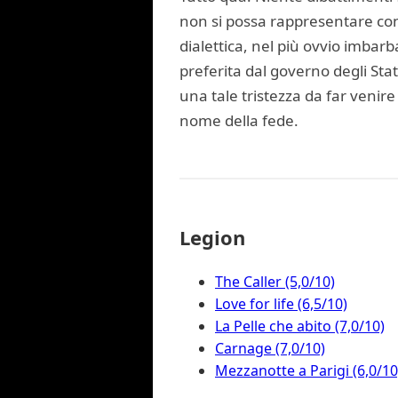
non si possa rappresentare con 
dialettica, nel più ovvio imbarb
preferita dal governo degli Stat
una tale tristezza da far venir
nome della fede.
Legion
The Caller (5,0/10)
Love for life (6,5/10)
La Pelle che abito (7,0/10)
Carnage (7,0/10)
Mezzanotte a Parigi (6,0/10