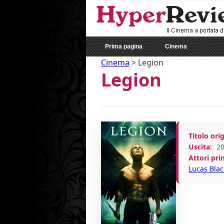
Prima pagina
Cinema
Cinema
>
Legion
Legion
Titolo orig
Uscita:
20
Attori prin
Lucas Blac