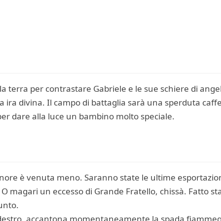
la terra per contrastare Gabriele e le sue schiere di ang
a ira divina. Il campo di battaglia sarà una sperduta caffe
er dare alla luce un bambino molto speciale.
gnore è venuta meno. Saranno state le ultime esportazion
 magari un eccesso di Grande Fratello, chissà. Fatto sta
punto.
io destro, accantona momentaneamente la spada fiammegg