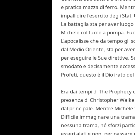
e pratica mazza di ferro. Mentre
impallidire l'esercito degli Stati 
La battaglia sta per aver luogo
Michele col fucile a pompa. Fuo
L'apocalisse che da tempo gli s
dal Medio Oriente, sta per avere
per eseguire le Sue direttive. S
smodato e decisamente eccessiv
Profeti, questo è il Dio irato d
Era dai tempi di The Prophecy c
presenza di Christopher Walken.
dal principale. Mentre Michele
Difficile immaginare una trama 
nessuna trama, né sforzi partic
esseri alati e non, per passar