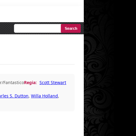
Ricerca
Avanzata
r/Fantastico
Regia:
Scott Stewart
rles S. Dutton
,
Willa Holland
,