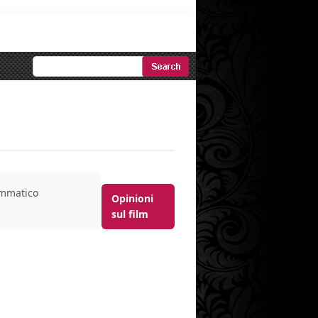
Ricerca
Avanzata
mmatico
Opinioni
sul film