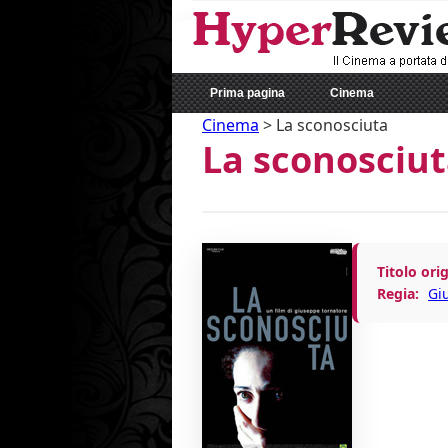
Prima pagina
Cinema
Cinema
>
La sconosciuta
La sconosciu
Titolo orig
Regia:
Gi