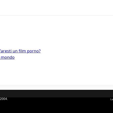
faresti un film porno?
el mondo
 2004.
Le