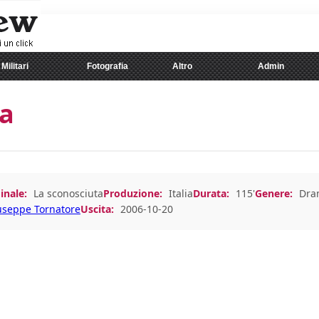
Militari
Fotografia
Altro
Admin
ta
inale:
La sconosciuta
Produzione:
Italia
Durata:
115'
Genere:
Dra
useppe Tornatore
Uscita:
2006-10-20