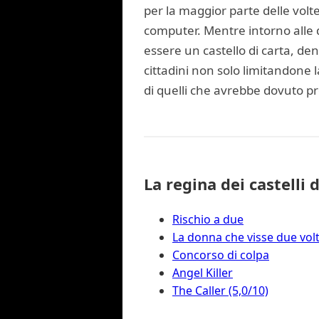
per la maggior parte delle vol
computer. Mentre intorno alle d
essere un castello di carta, dent
cittadini non solo limitandone 
di quelli che avrebbe dovuto p
La regina dei castelli d
Rischio a due
La donna che visse due vol
Concorso di colpa
Angel Killer
The Caller (5,0/10)