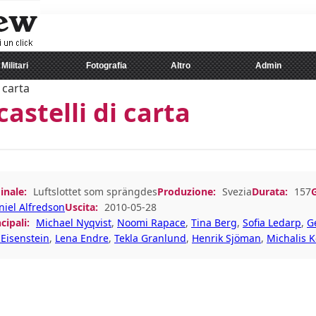
Militari
Fotografia
Altro
Admin
i carta
castelli di carta
inale:
Luftslottet som sprängdes
Produzione:
Svezia
Durata:
157
niel Alfredson
Uscita:
2010-05-28
cipali:
Michael Nyqvist
,
Noomi Rapace
,
Tina Berg
,
Sofia Ledarp
,
G
Eisenstein
,
Lena Endre
,
Tekla Granlund
,
Henrik Sjöman
,
Michalis 