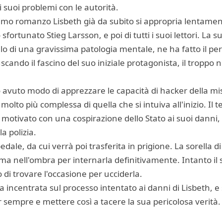
 suoi problemi con le autorità.
rimo romanzo Lisbeth già da subito si appropria lentament
sfortunato Stieg Larsson, e poi di tutti i suoi lettori. La
ilo di una gravissima patologia mentale, ne ha fatto il pe
fuscando il fascino del suo iniziale protagonista, il troppo
avuto modo di apprezzare le capacità di hacker della mis
olto più complessa di quella che si intuiva all'inizio. Il 
ne motivato con una cospirazione dello Stato ai suoi danni
la polizia.
pedale, da cui verrà poi trasferita in prigione. La sorella d
ma nell'ombra per internarla definitivamente. Intanto il s
 di trovare l'occasione per ucciderla.
ta incentrata sul processo intentato ai danni di Lisbeth, e 
r sempre e mettere così a tacere la sua pericolosa verità.