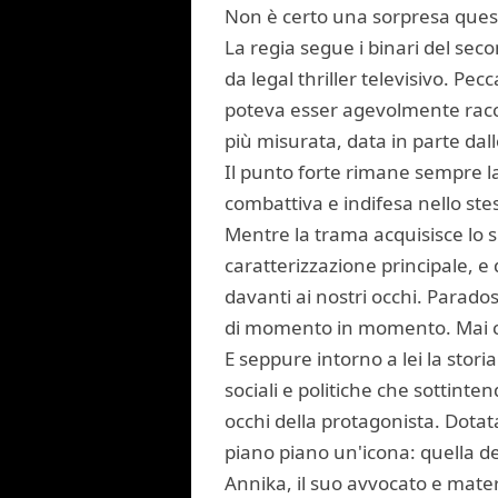
Non è certo una sorpresa quest
La regia segue i binari del se
da legal thriller televisivo. Pe
poteva esser agevolmente racco
più misurata, data in parte dal
Il punto forte rimane sempre l
combattiva e indifesa nello s
Mentre la trama acquisisce lo sp
caratterizzazione principale, e 
davanti ai nostri occhi. Parado
di momento in momento. Mai ci
E seppure intorno a lei la stor
sociali e politiche che sottinte
occhi della protagonista. Dotata
piano piano un'icona: quella d
Annika, il suo avvocato e mater