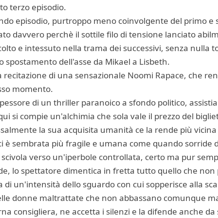
o terzo episodio.
condo episodio, purtroppo meno coinvolgente del primo e s
ccato davvero perchè il sottile filo di tensione lanciato ab
lto e intessuto nella trama dei successivi, senza nulla 
lo spostamento dell'asse da Mikael a Lisbeth.
a recitazione di una sensazionale Noomi Rapace, che ren
tesso momento.
essore di un thriller paranoico a sfondo politico, assistia
qui si compie un'alchimia che sola vale il prezzo del biglie
ssalmente la sua acquisita umanità ce la rende più vicina
 è sembrata più fragile e umana come quando sorride d
ia scivola verso un'iperbole controllata, certo ma pur sem
nde, lo spettatore dimentica in fretta tutto quello che no
 di un'intensità dello sguardo con cui sopperisce alla scar
elle donne maltrattate che non abbassano comunque mai l
na consigliera, ne accetta i silenzi e la difende anche da