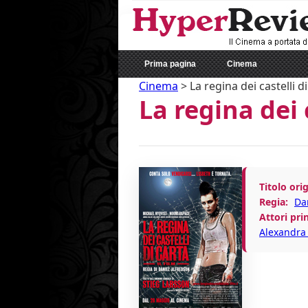
Prima pagina
Cinema
Cinema
>
La regina dei castelli d
La regina dei 
Titolo orig
Regia:
Da
Attori prin
Alexandra 