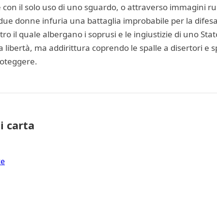
te con il solo uso di uno sguardo, o attraverso immagini
ue donne infuria una battaglia improbabile per la difesa 
ro il quale albergano i soprusi e le ingiustizie di uno Stat
la libertà, ma addirittura coprendo le spalle a disertori e
roteggere.
i carta
te