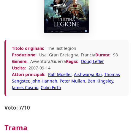
Titolo originale:
The last legion
Produzione:
Usa, Gran Bretagna, Francia
Durata:
98
Genere:
Avventura/Guerra
Regia:
Doug Lefler
Uscita:
2007-09-14
Attori principali:
Ralf Moeller
,
Aishwarya Rai
,
Thomas
Sangster
,
John Hannah
,
Peter Mullan
,
Ben Kingsley
,
James Cosmo
,
Colin Firth
Voto: 7/10
Trama