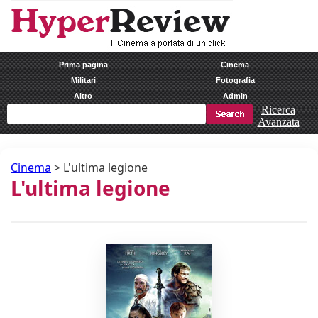
Prima pagina
Cinema
Militari
Fotografia
Altro
Admin
Ricerca
Avanzata
Cinema
>
L'ultima legione
L'ultima legione