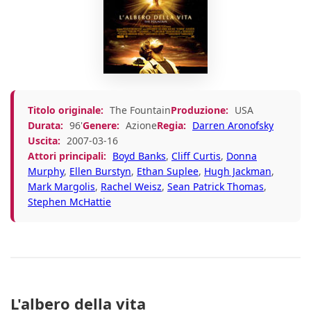
Titolo originale:
The Fountain
Produzione:
USA
Durata:
96'
Genere:
Azione
Regia:
Darren Aronofsky
Uscita:
2007-03-16
Attori principali:
Boyd Banks
,
Cliff Curtis
,
Donna
Murphy
,
Ellen Burstyn
,
Ethan Suplee
,
Hugh Jackman
,
Mark Margolis
,
Rachel Weisz
,
Sean Patrick Thomas
,
Stephen McHattie
L'albero della vita