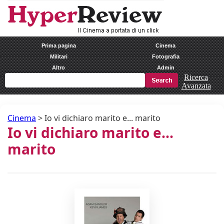
Prima pagina
Cinema
Militari
Fotografia
Altro
Admin
Ricerca
Avanzata
Cinema
>
Io vi dichiaro marito e... marito
Io vi dichiaro marito e...
marito