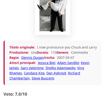
Titolo originale:
I now pronounce you Chuck and Larry
Produzione:
Usa
Durata:
110
Genere:
Commedia
Regia:
Dennis Dugan
Uscita:
2007-09-07
Attori principali:
Jessica Biel
,
Adam Sandler
,
Kevin
James
,
Gary Valentine
,
Shelby Adamowsky
,
Ving
Rhames
,
Candace Kita
,
Dan Aykroyd
,
Richard
Chamberlain
,
Steve Buscemi
Voto: 7,0/10