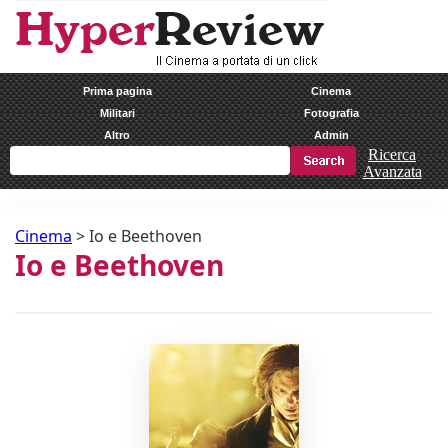
Prima pagina
Cinema
Militari
Fotografia
Altro
Admin
Ricerca
Avanzata
Cinema
>
Io e Beethoven
Io e Beethoven