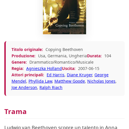
Titolo originale:
Copying Beethoven
Produzione:
Usa, Germania, Ungheria
Durata:
104
Genere:
Drammatico/Romantico/Musicale
Regia:
Agnieszka Holland
Uscita:
2007-06-15
Attori principali:
Ed Harris
,
Diane Kruger
,
George
Mendel
,
Phyllida Law
,
Matthew Goode
,
Nicholas Jones
,
Joe Anderson
,
Ralph Riach
Trama
Ludwig van Beethoven scopre un talento in Anna