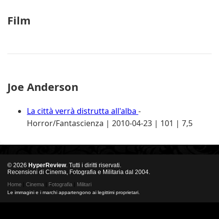
Film
Joe Anderson
La città verrà distrutta all'alba
-
Horror/Fantascienza | 2010-04-23 | 101 | 7,5
© 2026
HyperReview
. Tutti i diritti riservati.
Recensioni di Cinema, Fotografia e Militaria dal 2004.
Home
|
Cinema
|
Fotografia
|
Militari
Le immagini e i marchi appartengono ai legittimi proprietari.