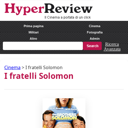
Prima pagina
Cinema
Militari
Fotografia
Altro
Admin
Ricerca
Avanzata
Cinema
>
I fratelli Solomon
I fratelli Solomon