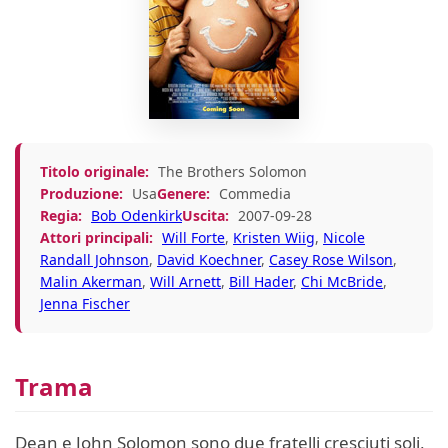
Titolo originale:
The Brothers Solomon
Produzione:
Usa
Genere:
Commedia
Regia:
Bob Odenkirk
Uscita:
2007-09-28
Attori principali:
Will Forte
,
Kristen Wiig
,
Nicole
Randall Johnson
,
David Koechner
,
Casey Rose Wilson
,
Malin Akerman
,
Will Arnett
,
Bill Hader
,
Chi McBride
,
Jenna Fischer
Trama
Dean e John Solomon sono due fratelli cresciuti soli,