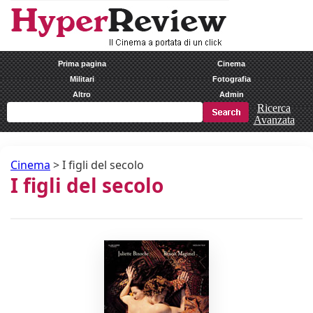
Prima pagina
Cinema
Militari
Fotografia
Altro
Admin
Ricerca
Avanzata
Cinema
>
I figli del secolo
I figli del secolo