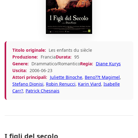
Titolo originale:
Les enfants du siècle
Produzione:
Francia
Durata:
95
Genere:
Drammatico/Romantico
Regia:
Diane Kurys
Uscita:
2006-06-23
Attori principali:
Juliette Binoche
,
Beno??t Magimel
,
Stefano Dionisi
,
Robin Renucci
,
Karin Viard
,
Isabelle
Carr?
,
Patrick Chesnais
I figli del secolo