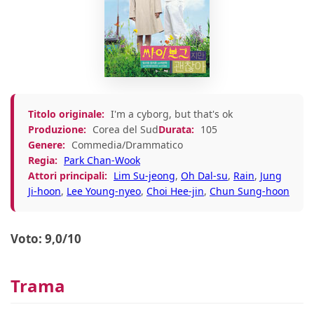
Titolo originale:
I'm a cyborg, but that's ok
Produzione:
Corea del Sud
Durata:
105
Genere:
Commedia/Drammatico
Regia:
Park Chan-Wook
Attori principali:
Lim Su-jeong
,
Oh Dal-su
,
Rain
,
Jung
Ji-hoon
,
Lee Young-nyeo
,
Choi Hee-jin
,
Chun Sung-hoon
Voto: 9,0/10
Trama