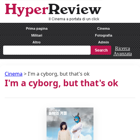
Prima pagina
Cinema
Militari
Fotografia
Altro
Admin
Ricerca
Avanzata
Cinema
>
I'm a cyborg, but that's ok
I'm a cyborg, but that's ok