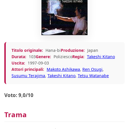
Titolo originale:
Hana-bi
Produzione:
Japan
Durata:
103
Genere:
Poliziesco
Regia:
Takeshi Kitano
Uscita:
1997-09-03
Attori principali:
Makoto Ashikawa
,
Ren Osugi
,
Susumu Terajima
,
Takeshi Kitano
,
Tetsu Watanabe
Voto: 9,0/10
Trama