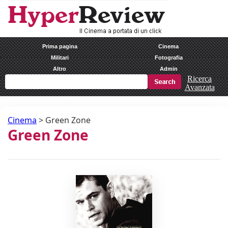
Prima pagina
Cinema
Militari
Fotografia
Altro
Admin
Ricerca
Avanzata
Cinema
>
Green Zone
Green Zone