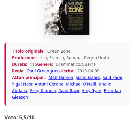
Titolo originale:
Green Zone
Produzione:
Usa, Francia, Spagna, Regno Unito
Durata:
116
Genere:
Drammatico/Guerra
Regia:
Paul Greengrass
Uscita:
2010-04-09
Attori principali:
Matt Damon
,
Jason Isaacs
,
Said Faraj
,
Yigal Naor
,
Antoni Corone
,
Michael O'Neill
,
Khalid
Abdalla
,
Greg Kinnear
,
Raad Rawi
,
Amy Ryan
,
Brendan
Gleeson
Voto: 5,5/10