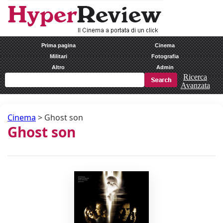
Prima pagina
Cinema
Militari
Fotografia
Altro
Admin
Ricerca
Avanzata
Cinema
>
Ghost son
Ghost son