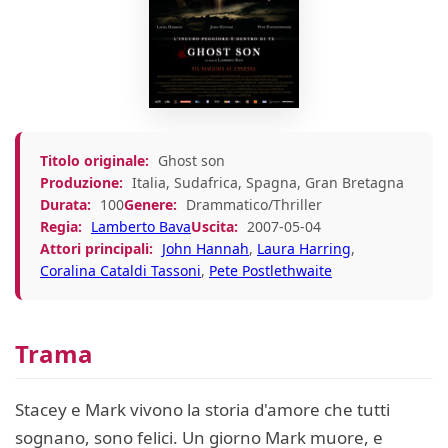
Titolo originale:
Ghost son
Produzione:
Italia, Sudafrica, Spagna, Gran Bretagna
Durata:
100
Genere:
Drammatico/Thriller
Regia:
Lamberto Bava
Uscita:
2007-05-04
Attori principali:
John Hannah
,
Laura Harring
,
Coralina Cataldi Tassoni
,
Pete Postlethwaite
Trama
Stacey e Mark vivono la storia d'amore che tutti
sognano, sono felici. Un giorno Mark muore, e