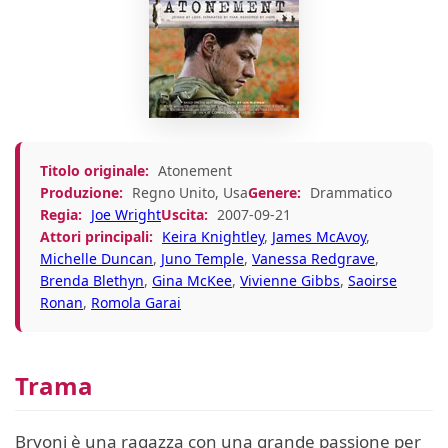
Titolo originale:
Atonement
Produzione:
Regno Unito, Usa
Genere:
Drammatico
Regia:
Joe Wright
Uscita:
2007-09-21
Attori principali:
Keira Knightley
,
James McAvoy
,
Michelle Duncan
,
Juno Temple
,
Vanessa Redgrave
,
Brenda Blethyn
,
Gina McKee
,
Vivienne Gibbs
,
Saoirse
Ronan
,
Romola Garai
Trama
Bryoni è una ragazza con una grande passione per