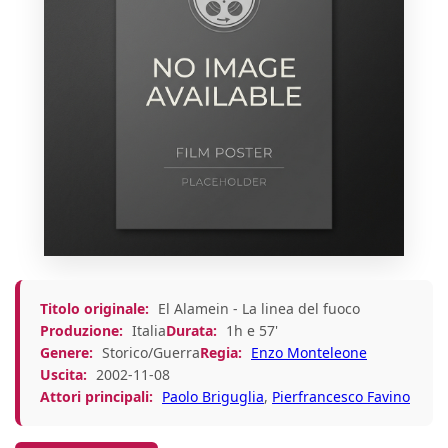
Titolo originale:
El Alamein - La linea del fuoco
Produzione:
Italia
Durata:
1h e 57'
Genere:
Storico/Guerra
Regia:
Enzo Monteleone
Uscita:
2002-11-08
Attori principali:
Paolo Briguglia
,
Pierfrancesco Favino