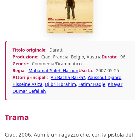
Titolo originale:
Daratt
Produzione:
Ciad, Francia, Belgio, Austria
Durata:
96
Genere:
Commedia/Drammatico
Regia:
Mahamat-Saleh Haroun
Uscita:
2007-05-25
Attori principali:
Ali Bacha Barka?
,
Youssouf Djaoro
,
Hisseine Aziza
,
Djibril Ibrahim
,
Fatim? Hadje
,
Khayar
Oumar Defallah
Trama
Ciad, 2006. Atim è un ragazzo che, con la pistola del