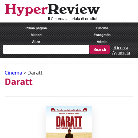
Prima pagina
Cinema
Militari
Fotografia
Altro
Admin
Ricerca
Avanzata
Cinema
>
Daratt
Daratt